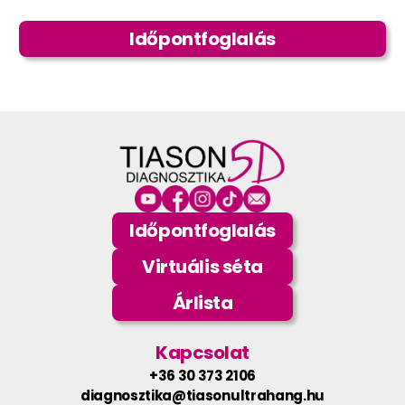
Időpontfoglalás
Időpontfoglalás
Virtuális séta
Árlista
Kapcsolat
+36 30 373 2106
diagnosztika@tiasonultrahang.hu