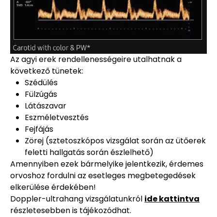
Az agyi erek rendellenességeire utalhatnak a
következő tünetek:
Szédülés
Fülzúgás
Látászavar
Eszméletvesztés
Fejfájás
Zörej (sztetoszkópos vizsgálat során az ütőerek
feletti hallgatás során észlelhető)
Amennyiben ezek bármelyike jelentkezik, érdemes
orvoshoz fordulni az esetleges megbetegedések
elkerülése érdekében!
Doppler-ultrahang vizsgálatunkról
ide kattintva
részletesebben is tájékozódhat.