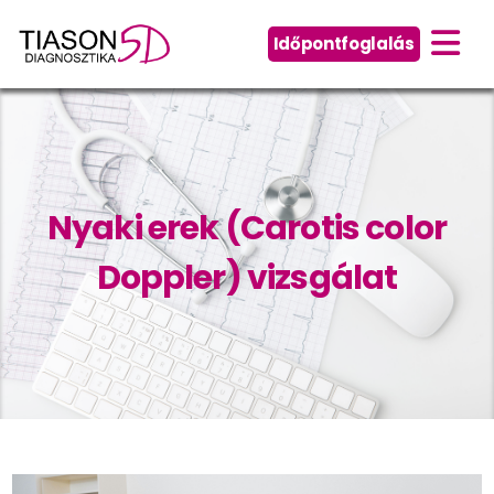
Időpontfoglalás
Nyaki erek (Carotis color
Doppler) vizsgálat