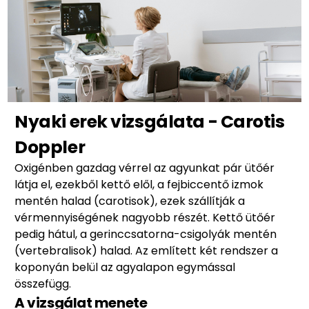
Nyaki erek vizsgálata - Carotis
Doppler
Oxigénben gazdag vérrel az agyunkat pár ütőér
látja el, ezekből kettő elől, a fejbiccentő izmok
mentén halad (carotisok), ezek szállítják a
vérmennyiségének nagyobb részét. Kettő ütőér
pedig hátul, a gerinccsatorna-csigolyák mentén
(vertebralisok) halad. Az említett két rendszer a
koponyán belül az agyalapon egymással
összefügg.
A vizsgálat menete