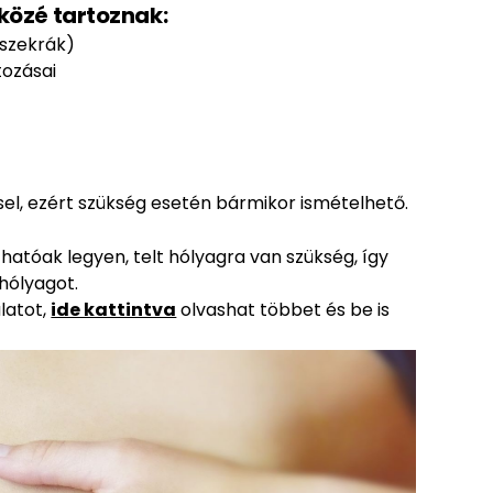
közé tartoznak:
szekrák)
tozásai
el, ezért szükség esetén bármikor ismételhető.
hatóak legyen, telt hólyagra van szükség, így
 hólyagot.
latot,
ide kattintva
olvashat többet és be is