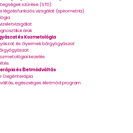
tegségek szűrése (STD)
s légzésfunkciós vizsgálat (spirometria)
ógia
vizeletvizsgálat
gnosztikai árak
gyászat és Kozmetológia
yászat és Gyermek bőrgyógyászat
bőrgyógyászat
kozmetológiai kezelés
öltés
erápia és Életmódváltás
r Oxigénterápia
váltás, egészséges életmód program