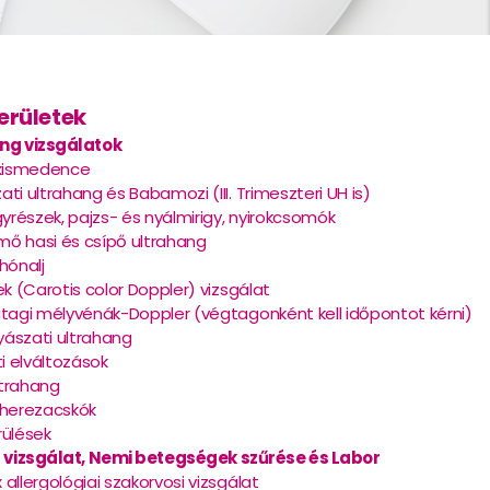
erületek
ng vizsgálatok
 kismedence
ti ultrahang és Babamozi (III. Trimeszteri UH is)
gyrészek, pajzs- és nyálmirigy, nyirokcsomók
ő hasi és csípő ultrahang
hónalj
ek (Carotis color Doppler) vizsgálat
tagi mélyvénák-Doppler (végtagonként kell időpontot kérni)
ászati ultrahang
ti elváltozások
ultrahang
 herezacskók
rülések
a vizsgálat, Nemi betegségek szűrése és Labor
allergológiai szakorvosi vizsgálat