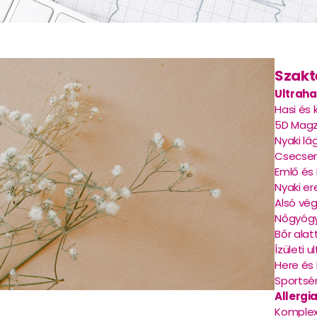
Szakt
Ultraha
Hasi és
5D Magza
Nyaki lá
Csecsem
Emlő és 
Nyaki er
Alsó vég
Nőgyógy
Bőr alat
Ízületi 
Here és
Sportsé
Allergi
Komplex 