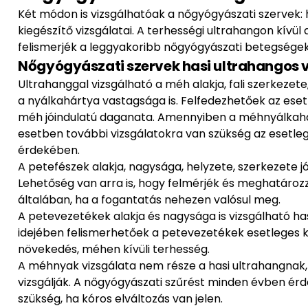
Két módon is vizsgálhatóak a nőgyógyászati szervek:
kiegészítő vizsgálatai. A terhességi ultrahangon kívül 
felismerjék a leggyakoribb nőgyógyászati betegségek
Nőgyógyászati szervek hasi ultrahangos 
Ultrahanggal vizsgálható a méh alakja, fali szerkezet
a nyálkahártya vastagsága is. Felfedezhetőek az esetl
méh jóindulatú daganata. Amennyiben a méhnyálkah
esetben további vizsgálatokra van szükség az esetleg
érdekében.
A petefészek alakja, nagysága, helyzete, szerkezete 
Lehetőség van arra is, hogy felmérjék és meghatározzá
általában, ha a fogantatás nehezen valósul meg.
A petevezetékek alakja és nagysága is vizsgálható ha
idejében felismerhetőek a petevezetékek esetleges kór
növekedés, méhen kívüli terhesség.
A méhnyak vizsgálata nem része a hasi ultrahangnak, 
vizsgálják. A nőgyógyászati szűrést minden évben ér
szükség, ha kóros elváltozás van jelen.