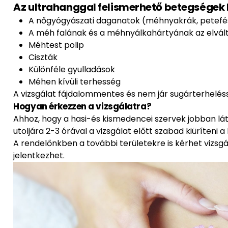
Az ultrahanggal felismerhető betegségek 
A nőgyógyászati daganatok (méhnyakrák, petefé
A méh falának és a méhnyálkahártyának az elvál
Méhtest polip
Ciszták
Különféle gyulladások
Méhen kívüli terhesség
A vizsgálat fájdalommentes és nem jár sugárterheléss
Hogyan érkezzen a vizsgálatra?
Ahhoz, hogy a hasi-és kismedencei szervek jobban lát
utoljára 2-3 órával a vizsgálat előtt szabad kiüríteni a
A rendelőnkben a további területekre is kérhet vizsgá
jelentkezhet.