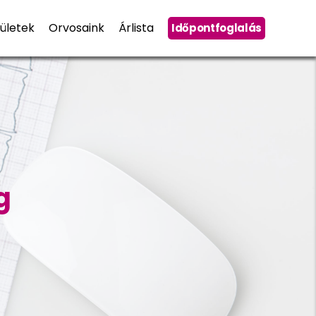
ületek
Orvosaink
Árlista
Időpontfoglalás
g