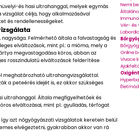
Nemi be
 hüvelyi-és hasi ultrahanggal, melyek egymás
Általáno
a vizsgálat célja, hogy alkalmazásával
Immunol
et és rendellenességeket.
Vér- és 
vizsgálata
Labordia
e, nagysága. Felmérhető általa a falvastagság és
Bőrgyó
eges elváltozások, mint pl.: a mióma, mely a
Bőrgyóg
Online 
ártya megvastagodása kóros, abban az
Vivace 
es rosszindulatú elváltozások felderítése
Ajakfelt
Oxigént
jól meghatározható ultrahangvizsgálattal.
Hyperba
k a peteérés idejét is, ez akkor szükséges
Életmód
si ultrahanggal. Általa megfigyelhetőek és
os elváltozásai, mint pl.: gyulladás, térfogat
így azt nőgyógyászati vizsgálatok keretein belül
demes elvégeztetni, gyakrabban akkor van rá