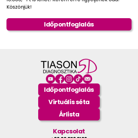
Köszönjük!
Időpontfoglalás
Időpontfoglalás
Virtuális séta
Árlista
Kapcsolat