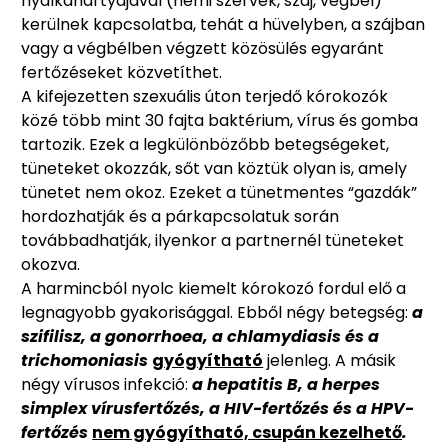
nyálkahártyájával (nemi szervek, száj, végbél)
kerülnek kapcsolatba, tehát a hüvelyben, a szájban
vagy a végbélben végzett közösülés egyaránt
fertőzéseket közvetíthet.
A kifejezetten szexuális úton terjedő kórokozók
közé több mint 30 fajta baktérium, vírus és gomba
tartozik. Ezek a legkülönbözőbb betegségeket,
tüneteket okozzák, sőt van köztük olyan is, amely
tünetet nem okoz. Ezeket a tünetmentes “gazdák”
hordozhatják és a párkapcsolatuk során
továbbadhatják, ilyenkor a partnernél tüneteket
okozva.
A harmincból nyolc kiemelt kórokozó fordul elő a
legnagyobb gyakorisággal. Ebből négy betegség:
a
szifilisz, a gonorrhoea, a chlamydiasis és a
trichomoniasis
gyógyítható
jelenleg. A másik
négy vírusos infekció:
a hepatitis B, a herpes
simplex vírusfertőzés, a HIV-fertőzés és a HPV-
fertőzés
nem gyógyítható, csupán kezelhető
.