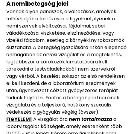
A nemibetegség jelei
Vannak olyan panaszok, elváltozások, amelyek
felhívhatják a fertőzésre a figyelmet, ilyenek a
nemi szervek elváltozásai, fájdalmai, sebei,
váladékozása, viszketése, elszíneződése, vagy
vizelési fájdalom, esetleg a környéki nyirokcsomók
duzzanata. A betegség igazolására ritkán elegendő
önmagában az orvosi vizsgálat és a megtekintés,
legtöbbször a kórokozók kimutatására kell
törekedni a testváladékokból, nemi szervekről
vagy vérből. A kezelést sokszor az első rendelésen
el kell kezdeni, de a laboratóriumi eredmények
után, úgynevezett célzott gyógyszeres terápiát
tudunk folytatni. Fontos a betegek partnereinek
vizsgálata és a teljeskörű, hatékony szexuális
védekezés a gyógyulás végéig (óvszer).
FIGYELEM!
A vizsgálat ára
nem tartalmazza
a
laborvizsgálat költségeit, amely esetenként több
10.000,- Ft is lehet! Kérem erre figyeljenek oda!