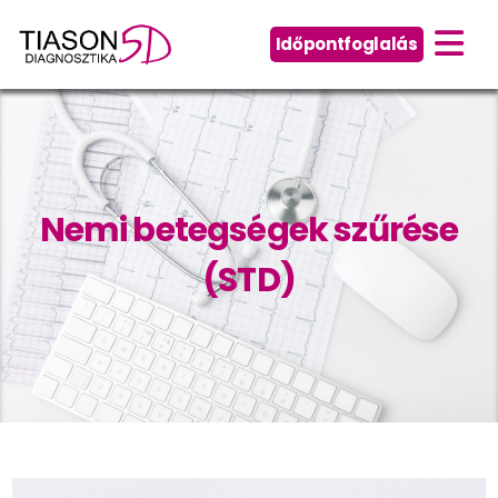
Időpontfoglalás
Nemi betegségek szűrése
(STD)