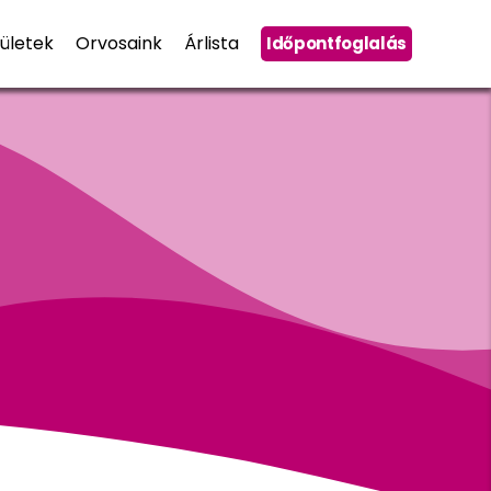
ületek
Orvosaink
Árlista
Időpontfoglalás