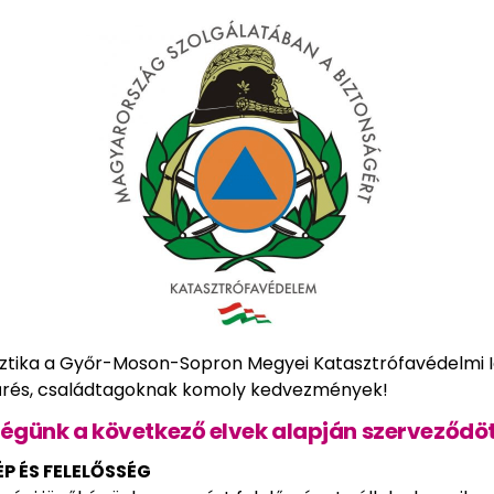
sztika a Győr-Moson-Sopron Megyei Katasztrófavédelmi I
zűrés, családtagoknak komoly kedvezmények!
égünk a következő elvek alapján szerveződöt
ÉP ÉS FELELŐSSÉG