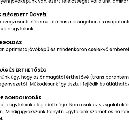
gyéni jövőképünk van, ezért felelősséget vállalunk, amikor
ÉS ELÉGEDETT ÜGYFÉL
kavégzésünk előremutató hasznosságában és csapatunk
nden ügyfelünk.
 MEGOLDÁS
n optimista jövőképű és mindenkoron cselekvő emberek
SÁG ÉS ÉRTHETŐSÉG
ünk úgy, hogy az önmagától érthetővé (trans parantem) 
genvezetőt. Működésünk így tisztul, fejlődik és átláthatóv
LŐRE GONDOLKODÁS
je ügyfeleink elégedettsége. Nem csak az vizsgálatokér
lni. Mindig igyekszünk felnyitni ügyfeleink szemét és ha 
l.