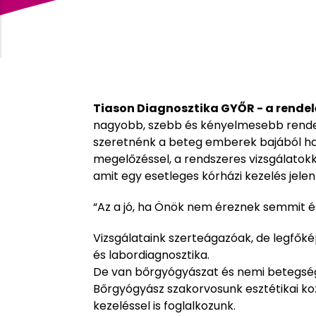
Tiason Diagnosztika GYŐR - a rendel
nagyobb, szebb és kényelmesebb rendel
szeretnénk a beteg emberek bajából has
megelőzéssel, a rendszeres vizsgálatokk
amit egy esetleges kórházi kezelés jele
“Az a jó, ha Önök nem éreznek semmit é
Vizsgálataink szerteágazóak, de legfőké
és labordiagnosztika.
De van bőrgyógyászat és nemi betegsége
Bőrgyógyász szakorvosunk esztétikai kozm
kezeléssel is foglalkozunk.