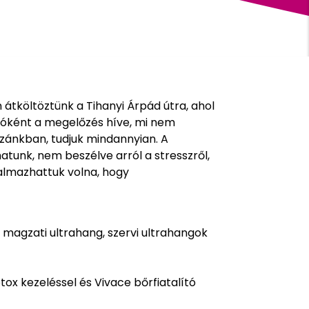
 átköltöztünk a Tihanyi Árpád útra, ahol
tóként a megelőzés híve, mi nem
zánkban, tudjuk mindannyian. A
atunk, nem beszélve arról a stresszről,
galmazhattuk volna, hogy
 magzati ultrahang, szervi ultrahangok
tox kezeléssel és Vivace bőrfiatalító