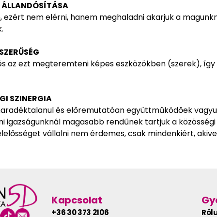
ÁS ÁLLANDÓSÍTÁSA
, ezért nem elérni, hanem meghaladni akarjuk a magunknak
.
YSZERŰSÉG
és az ezt megteremteni képes eszközökben (szerek), így s
GI SZINERGIA
maradéktalanul és előremutatóan együttműködőek vagyun
éni igazságunknál magasabb rendűnek tartjuk a közösség
elősséget vállalni nem érdemes, csak mindenkiért, akive
Kapcsolat
Gyo
+36 30 373 2106
Ról