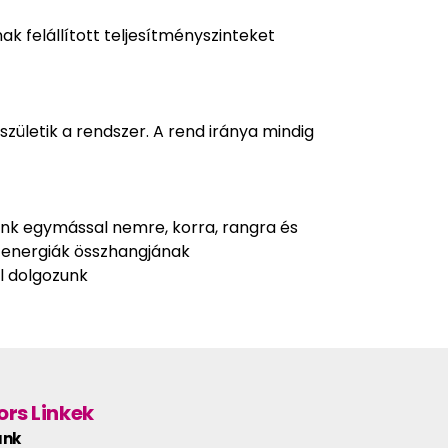
 felállított teljesítményszinteket
zületik a rendszer. A rend iránya mindig
k egymással nemre, korra, rangra és
i energiák összhangjának
l dolgozunk
rs Linkek
unk