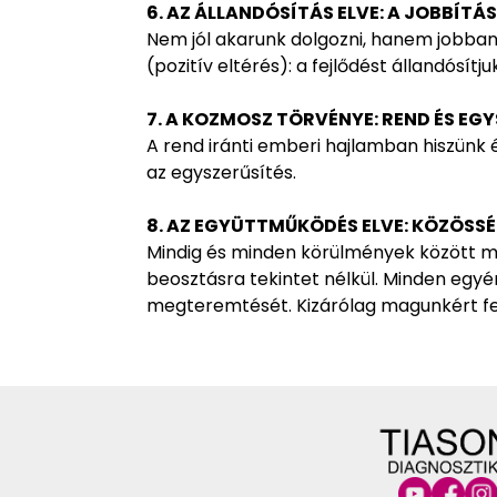
6. AZ ÁLLANDÓSÍTÁS ELVE: A JOBBÍT
Nem jól akarunk dolgozni, hanem jobban
(pozitív eltérés): a fejlődést állandósítjuk
7. A KOZMOSZ TÖRVÉNYE: REND ÉS EG
A rend iránti emberi hajlamban hiszünk 
az egyszerűsítés.
8. AZ EGYÜTTMŰKÖDÉS ELVE: KÖZÖSSÉ
Mindig és minden körülmények között 
beosztásra tekintet nélkül. Minden egy
megteremtését. Kizárólag magunkért fel