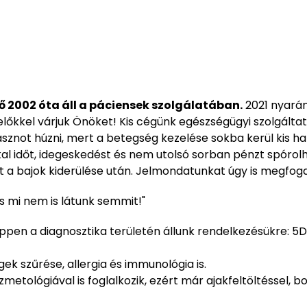
ő 2002 óta áll a páciensek szolgálatában.
2021 nyarán
őkkel várjuk Önöket! Kis cégünk egészségügyi szolgálta
znot húzni, mert a betegség kezelése sokba kerül kis ha
al időt, idegeskedést és nem utolsó sorban pénzt spórolh
nt a bajok kiderülése után. Jelmondatunkat úgy is megfo
s mi nem is látunk semmit!"
ppen a diagnosztika területén állunk rendelkezésükre: 5D
k szűrése, allergia és immunológia is.
etológiával is foglalkozik, ezért már ajakfeltöltéssel, bo