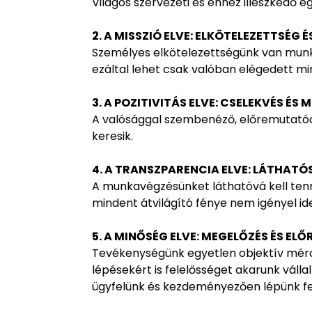
Világos szervezeti és ehhez illeszkedő e
2. A MISSZIÓ ELVE: ELKÖTELEZETTSÉG 
Személyes elkötelezettségünk van mun
ezáltal lehet csak valóban elégedett mi
3. A POZITIVITÁS ELVE: CSELEKVÉS ÉS
A valósággal szembenéző, előremutatóa
keresik.
4. A TRANSZPARENCIA ELVE: LÁTHATÓ
A munkavégzésünket láthatóvá kell tenn
mindent átvilágító fénye nem igényel ide
5. A MINŐSÉG ELVE: MEGELŐZÉS ÉS E
Tevékenységünk egyetlen objektív mércé
lépésekért is felelősséget akarunk válla
ügyfelünk és kezdeményezően lépünk fe